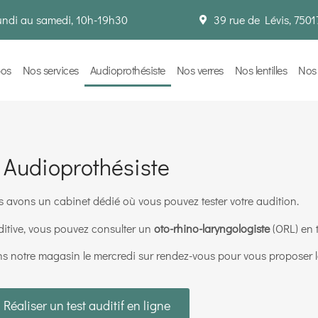
undi au samedi, 10h-19h30
39 rue de Lévis, 7501
pos
Nos services
Audioprothésiste
Nos verres
Nos lentilles
Nos
Audioprothésiste
 avons un cabinet dédié où vous pouvez tester votre audition.
ditive, vous pouvez consulter un
oto-rhino-laryngologiste
(ORL) en 
ns notre magasin le mercredi
sur rendez-vous
pour vous proposer le
Réaliser un test auditif en ligne