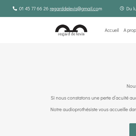
01 45 77 66 26
regarddelevis@gmail.co
m
Du l
Accueil
A pro
Nous
Si nous constatons une perte d’acuité au
Notre audioprothésiste vous accueille da