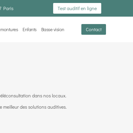
7 Paris
Test auditif en ligne
 montures
Enfants
Basse vision
Contact
téléconsultation dans nos locaux.
 meilleur des solutions auditives.